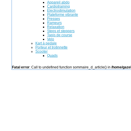
Appareil abdo
Cardiotraining
Electrostimulation
Plateforme vibrante
Presses
Rameurs
Relaxation
Steps et steppers
Tapis de course
Velo
Kart à pedale
Porteur et trotinnette
Scooter
Quads
Fatal error
: Call to undefined function sommaire_d_article() in
/home/gazel