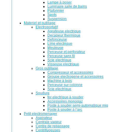
Lampe à poser
Luminaire salle de bains
Plafonnier
Spots
Suspension
Materiel et outillage
Electroportatif
Agrafeuse electrique
Decapeur thermique
Defonceuse
Lime electrique
Meuleuse
Perceuse et perforateur
Perceuse sans fil
Scie electrique
Visseuse electrique
Gros outillage
Compresseur et accessoires
Groupe electrogene et accessoires
Machine à bois
Perceuse sur colonne
Scie electrique
Soudure
fer electrique à souder
Accessoires monogaz
Poste à souder semi-automatique mig
Poste à souder à l’arc
Petit electromenager
Aspirateur
Centrale vapeur
Centre de repassage
Centrifugeuses