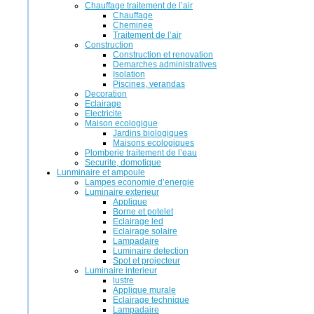
Chauffage traitement de l’air
Chauffage
Cheminee
Traitement de l’air
Construction
Construction et renovation
Demarches administratives
Isolation
Piscines, verandas
Decoration
Eclairage
Electricite
Maison ecologique
Jardins biologiques
Maisons ecologiques
Plomberie traitement de l’eau
Securite, domotique
Lunminaire et ampoule
Lampes economie d’energie
Luminaire exterieur
Applique
Borne et potelet
Eclairage led
Eclairage solaire
Lampadaire
Luminaire detection
Spot et projecteur
Luminaire interieur
lustre
Applique murale
Eclairage technique
Lampadaire