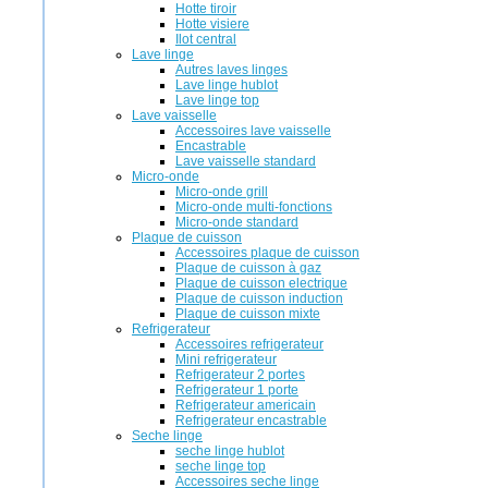
Hotte tiroir
Hotte visiere
Ilot central
Lave linge
Autres laves linges
Lave linge hublot
Lave linge top
Lave vaisselle
Accessoires lave vaisselle
Encastrable
Lave vaisselle standard
Micro-onde
Micro-onde grill
Micro-onde multi-fonctions
Micro-onde standard
Plaque de cuisson
Accessoires plaque de cuisson
Plaque de cuisson à gaz
Plaque de cuisson electrique
Plaque de cuisson induction
Plaque de cuisson mixte
Refrigerateur
Accessoires refrigerateur
Mini refrigerateur
Refrigerateur 2 portes
Refrigerateur 1 porte
Refrigerateur americain
Refrigerateur encastrable
Seche linge
seche linge hublot
seche linge top
Accessoires seche linge