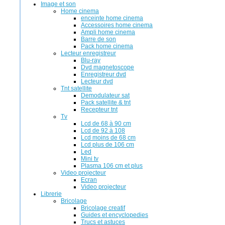
Image et son
Home cinema
enceinte home cinema
Accessoires home cinema
Ampli home cinema
Barre de son
Pack home cinema
Lecteur enregistreur
Blu-ray
Dvd magnetoscope
Enregistreur dvd
Lecteur dvd
Tnt satellite
Demodulateur sat
Pack satellite & tnt
Recepteur tnt
Tv
Lcd de 68 à 90 cm
Lcd de 92 à 108
Lcd moins de 68 cm
Lcd plus de 106 cm
Led
Mini tv
Plasma 106 cm et plus
Video projecteur
Ecran
Video projecteur
Librerie
Bricolage
Bricolage creatif
Guides et encyclopedies
Trucs et astuces