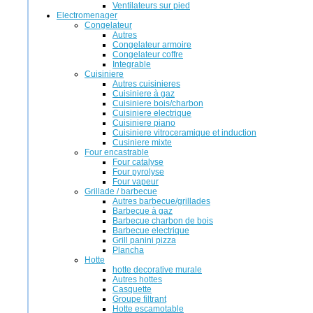
Ventilateurs sur pied
Electromenager
Congelateur
Autres
Congelateur armoire
Congelateur coffre
Integrable
Cuisiniere
Autres cuisinieres
Cuisiniere à gaz
Cuisiniere bois/charbon
Cuisiniere electrique
Cuisiniere piano
Cuisiniere vitroceramique et induction
Cusiniere mixte
Four encastrable
Four catalyse
Four pyrolyse
Four vapeur
Grillade / barbecue
Autres barbecue/grillades
Barbecue à gaz
Barbecue charbon de bois
Barbecue electrique
Grill panini pizza
Plancha
Hotte
hotte decorative murale
Autres hottes
Casquette
Groupe filtrant
Hotte escamotable