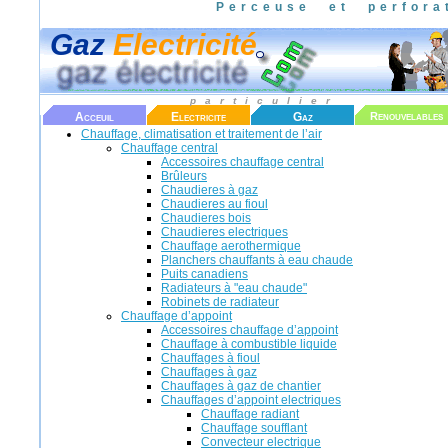
Perceuse et perfor
Gaz
Electricité
particulier
Acceuil
Electricite
Gaz
Renouvelables
Chauffage, climatisation et traitement de l’air
Chauffage central
Accessoires chauffage central
Brûleurs
Chaudieres à gaz
Chaudieres au fioul
Chaudieres bois
Chaudieres electriques
Chauffage aerothermique
Planchers chauffants à eau chaude
Puits canadiens
Radiateurs à "eau chaude"
Robinets de radiateur
Chauffage d’appoint
Accessoires chauffage d’appoint
Chauffage à combustible liquide
Chauffages à fioul
Chauffages à gaz
Chauffages à gaz de chantier
Chauffages d’appoint electriques
Chauffage radiant
Chauffage soufflant
Convecteur electrique