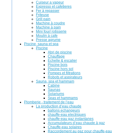
Cuiseur a vapeur
Expresso et cafetieres
Fer à repasser
Friteuse
Grill pain
Machine à coudre
Machine à pain
Mini four/ rotisserie
Moulin à cafe
Presse agrume
Piscine, sauna et spa
Piscine
Abri de piscine
Chauffage
Echelle & escalier
Piscine bois
Piscine hors sol
Pompes et filtrations
Robots et aspirateurs
Sauna, spa et hammam
Cabine
Saunas
Solariums
Spas et hammams
Plomberie - traitement de l’eau
La production d’eau chaude
ballons echangeurs
chauffe-eau electriques
chauffe-eau gaz instantanes
Accumulateurs d’eau chaude à gaz
Chauffe-eau solaires
Raccordement au gaz pour chauffe-eau