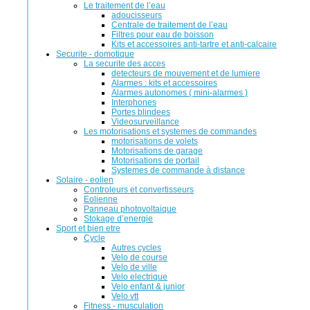
Le traitement de l’eau
adoucisseurs
Centrale de traitement de l’eau
Filtres pour eau de boisson
Kits et accessoires anti-tartre et anti-calcaire
Securite - domotique
La securite des acces
detecteurs de mouvement et de lumiere
Alarmes : kits et accessoires
Alarmes autonomes ( mini-alarmes )
Interphones
Portes blindees
Videosurveillance
Les motorisations et systemes de commandes
motorisations de volets
Motorisations de garage
Motorisations de portail
Systemes de commande à distance
Solaire - eolien
Controleurs et convertisseurs
Eolienne
Panneau photovoltaique
Stokage d’energie
Sport et bien etre
Cycle
Autres cycles
Velo de course
Velo de ville
Velo electrique
Velo enfant & junior
Velo vtt
Fitness - musculation