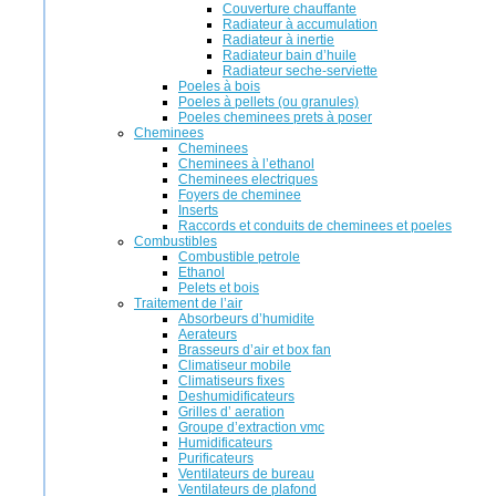
Couverture chauffante
Radiateur à accumulation
Radiateur à inertie
Radiateur bain d’huile
Radiateur seche-serviette
Poeles à bois
Poeles à pellets (ou granules)
Poeles cheminees prets à poser
Cheminees
Cheminees
Cheminees à l’ethanol
Cheminees electriques
Foyers de cheminee
Inserts
Raccords et conduits de cheminees et poeles
Combustibles
Combustible petrole
Ethanol
Pelets et bois
Traitement de l’air
Absorbeurs d’humidite
Aerateurs
Brasseurs d’air et box fan
Climatiseur mobile
Climatiseurs fixes
Deshumidificateurs
Grilles d’ aeration
Groupe d’extraction vmc
Humidificateurs
Purificateurs
Ventilateurs de bureau
Ventilateurs de plafond