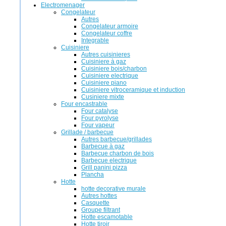
Electromenager
Congelateur
Autres
Congelateur armoire
Congelateur coffre
Integrable
Cuisiniere
Autres cuisinieres
Cuisiniere à gaz
Cuisiniere bois/charbon
Cuisiniere electrique
Cuisiniere piano
Cuisiniere vitroceramique et induction
Cusiniere mixte
Four encastrable
Four catalyse
Four pyrolyse
Four vapeur
Grillade / barbecue
Autres barbecue/grillades
Barbecue à gaz
Barbecue charbon de bois
Barbecue electrique
Grill panini pizza
Plancha
Hotte
hotte decorative murale
Autres hottes
Casquette
Groupe filtrant
Hotte escamotable
Hotte tiroir