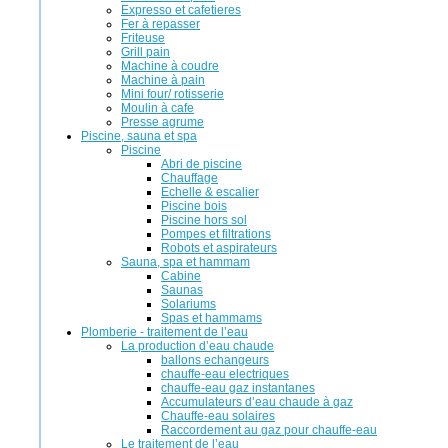
Expresso et cafetieres
Fer à repasser
Friteuse
Grill pain
Machine à coudre
Machine à pain
Mini four/ rotisserie
Moulin à cafe
Presse agrume
Piscine, sauna et spa
Piscine
Abri de piscine
Chauffage
Echelle & escalier
Piscine bois
Piscine hors sol
Pompes et filtrations
Robots et aspirateurs
Sauna, spa et hammam
Cabine
Saunas
Solariums
Spas et hammams
Plomberie - traitement de l’eau
La production d’eau chaude
ballons echangeurs
chauffe-eau electriques
chauffe-eau gaz instantanes
Accumulateurs d’eau chaude à gaz
Chauffe-eau solaires
Raccordement au gaz pour chauffe-eau
Le traitement de l’eau