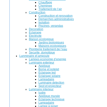
Chauffage
Cheminee
Traitement de l’air
Construction
Construction et renovation
Demarches administratives
Isolation
Piscines, verandas
Decoration
Eclairage
Electricite
Maison ecologique
Jardins biologiques
Maisons ecologiques
Plomberie traitement de l’eau
Securite, domotique
Lunminaire et ampoule
Lampes economie d’energie
Luminaire exterieur
Applique
Borne et potelet
Eclairage led
Eclairage solaire
Lampadaire
Luminaire detection
Spot et projecteur
Luminaire interieur
lustre
Applique murale
Eclairage technique
Lampadaire
Lampe à poser