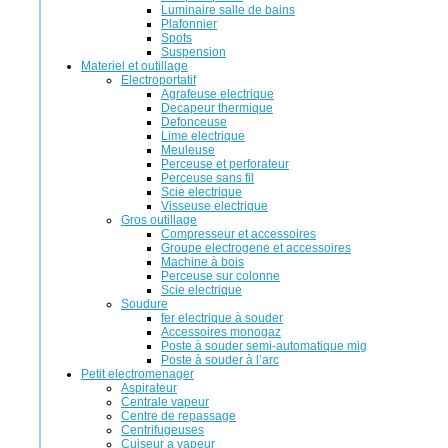
Luminaire salle de bains
Plafonnier
Spots
Suspension
Materiel et outillage
Electroportatif
Agrafeuse electrique
Decapeur thermique
Defonceuse
Lime electrique
Meuleuse
Perceuse et perforateur
Perceuse sans fil
Scie electrique
Visseuse electrique
Gros outillage
Compresseur et accessoires
Groupe electrogene et accessoires
Machine à bois
Perceuse sur colonne
Scie electrique
Soudure
fer electrique à souder
Accessoires monogaz
Poste à souder semi-automatique mig
Poste à souder à l’arc
Petit electromenager
Aspirateur
Centrale vapeur
Centre de repassage
Centrifugeuses
Cuiseur a vapeur