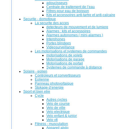
adoucisseurs
Centrale de traitement de l’eau
Filtres pour eau de boisson
Kits et accessoires anti-tartre et anti-calcaire
Securite - domotique
La securite des acces
detecteurs de mouvement et de lumiere
Alarmes : kits et accessoires
Alarmes autonomes ( mini-alarmes )
Interphones
Portes blindees
Videosurveillance
Les motorisations et systemes de commandes
motorisations de volets
Motorisations de garage
Motorisations de portail
Systemes de commande à distance
Solaire - eolien
Controleurs et convertisseurs
Eolienne
Panneau photovoltaique
Stokage d’energie
Sport et bien etre
Cycle
Autres cycles
Velo de course
Velo de ville
Velo electrique
Velo enfant & junior
Velo vtt
Fitness - musculation
Appareil abdo