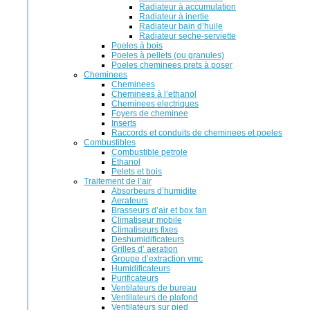
Radiateur à accumulation
Radiateur à inertie
Radiateur bain d’huile
Radiateur seche-serviette
Poeles à bois
Poeles à pellets (ou granules)
Poeles cheminees prets à poser
Cheminees
Cheminees
Cheminees à l’ethanol
Cheminees electriques
Foyers de cheminee
Inserts
Raccords et conduits de cheminees et poeles
Combustibles
Combustible petrole
Ethanol
Pelets et bois
Traitement de l’air
Absorbeurs d’humidite
Aerateurs
Brasseurs d’air et box fan
Climatiseur mobile
Climatiseurs fixes
Deshumidificateurs
Grilles d’ aeration
Groupe d’extraction vmc
Humidificateurs
Purificateurs
Ventilateurs de bureau
Ventilateurs de plafond
Ventilateurs sur pied