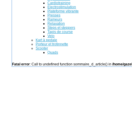
Cardiotraining
Electrostimulation
Plateforme vibrante
Presses
Rameurs
Relaxation
Steps et steppers
Tapis de course
Velo
Kart à pedale
Porteur et trotinnette
Scooter
Quads
Fatal error
: Call to undefined function sommaire_d_article() in
/home/gazel