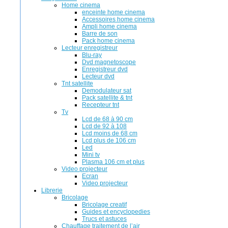
Home cinema
enceinte home cinema
Accessoires home cinema
Ampli home cinema
Barre de son
Pack home cinema
Lecteur enregistreur
Blu-ray
Dvd magnetoscope
Enregistreur dvd
Lecteur dvd
Tnt satellite
Demodulateur sat
Pack satellite & tnt
Recepteur tnt
Tv
Lcd de 68 à 90 cm
Lcd de 92 à 108
Lcd moins de 68 cm
Lcd plus de 106 cm
Led
Mini tv
Plasma 106 cm et plus
Video projecteur
Ecran
Video projecteur
Librerie
Bricolage
Bricolage creatif
Guides et encyclopedies
Trucs et astuces
Chauffage traitement de l’air