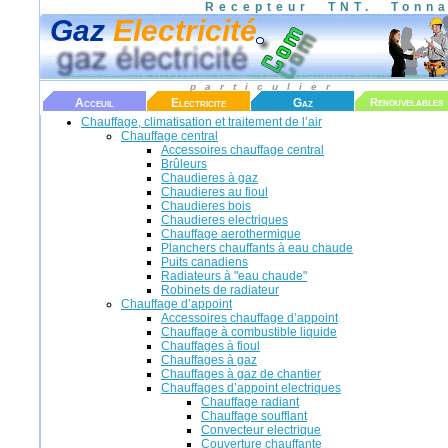
Recepteur TNT.
Tonn
Gaz
Electricité
particulier
Acceuil
Electricite
Gaz
Renouvelables
Chauffage, climatisation et traitement de l’air
Chauffage central
Accessoires chauffage central
Brûleurs
Chaudieres à gaz
Chaudieres au fioul
Chaudieres bois
Chaudieres electriques
Chauffage aerothermique
Planchers chauffants à eau chaude
Puits canadiens
Radiateurs à "eau chaude"
Robinets de radiateur
Chauffage d’appoint
Accessoires chauffage d’appoint
Chauffage à combustible liquide
Chauffages à fioul
Chauffages à gaz
Chauffages à gaz de chantier
Chauffages d’appoint electriques
Chauffage radiant
Chauffage soufflant
Convecteur electrique
Couverture chauffante