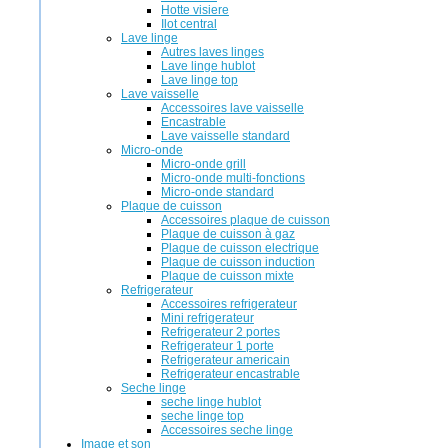
Hotte visiere
Ilot central
Lave linge
Autres laves linges
Lave linge hublot
Lave linge top
Lave vaisselle
Accessoires lave vaisselle
Encastrable
Lave vaisselle standard
Micro-onde
Micro-onde grill
Micro-onde multi-fonctions
Micro-onde standard
Plaque de cuisson
Accessoires plaque de cuisson
Plaque de cuisson à gaz
Plaque de cuisson electrique
Plaque de cuisson induction
Plaque de cuisson mixte
Refrigerateur
Accessoires refrigerateur
Mini refrigerateur
Refrigerateur 2 portes
Refrigerateur 1 porte
Refrigerateur americain
Refrigerateur encastrable
Seche linge
seche linge hublot
seche linge top
Accessoires seche linge
Image et son