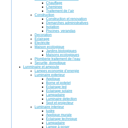
Chauffage
Cheminee
Traitement de l’air
Construction
Construction et renovation
Demarches administratives
Isolation
Piscines, verandas
Decoration
Eclairage
Electricite
Maison ecologique
Jardins biologiques
Maisons ecologiques
Plomberie traitement de l’eau
Securite, domotique
Lunminaire et ampoule
Lampes economie d’energie
Luminaire exterieur
Applique
Borne et potelet
Eclairage led
Eclairage solaire
Lampadaire
Luminaire detection
Spot et projecteur
Luminaire interieur
lustre
Applique murale
Eclairage technique
Lampadaire
Lampe à poser