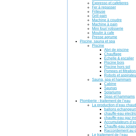
Expresso et cafetieres
Fer à repasser
Friteuse
Grill pain
Machine à coudre
Machine à pain
Mini four/ rotisserie
Moulin à cafe
Presse agrume
Piscine, sauna et spa
Piscine
Abri de piscine
Chauffage
Echelle & escalier
Piscine bois
Piscine hors sol
Pompes et filtration
Robots et aspirateu
Sauna, spa et hammam
Cabine
Saunas
Solariums
Spas et hammams
Plomberie - traitement de l’eau
La production d’eau chau
ballons echangeur
chauffe-eau electr
chauffe-eau gaz in
Accumulateurs d’e
Chauffe-eau solair
Raccordement au g
Le traitement de l’eau