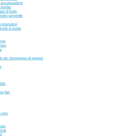
 accumulation
inertie
ain d’huile
eche-serviette
u granules)
rets à poser
anol
ques
e
ts de cheminees et poeles
e
dite
box fan
n vmc
reau
fond
ed