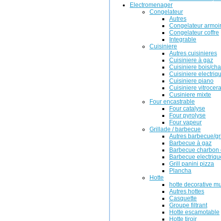
Electromenager
Congelateur
Autres
Congelateur armoi
Congelateur coffre
Integrable
Cuisiniere
Autres cuisinieres
Cuisiniere à gaz
Cuisiniere bois/ch
Cuisiniere electriq
Cuisiniere piano
Cuisiniere vitrocer
Cusiniere mixte
Four encastrable
Four catalyse
Four pyrolyse
Four vapeur
Grillade / barbecue
Autres barbecue/gr
Barbecue à gaz
Barbecue charbon 
Barbecue electriqu
Grill panini pizza
Plancha
Hotte
hotte decorative m
Autres hottes
Casquette
Groupe filtrant
Hotte escamotable
Hotte tiroir