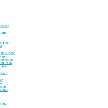
isselle
ndard
onctions
rd
 de cuisson
à gaz
electrique
induction
mixte
rateur
tes
te
icain
strable
linge