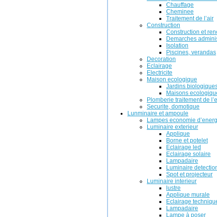
Chauffage
Cheminee
Traitement de l’air
Construction
Construction et ren
Demarches adminis
Isolation
Piscines, verandas
Decoration
Eclairage
Electricite
Maison ecologique
Jardins biologique
Maisons ecologiqu
Plomberie traitement de l’
Securite, domotique
Lunminaire et ampoule
Lampes economie d’energ
Luminaire exterieur
Applique
Borne et potelet
Eclairage led
Eclairage solaire
Lampadaire
Luminaire detectio
Spot et projecteur
Luminaire interieur
lustre
Applique murale
Eclairage techniqu
Lampadaire
Lampe à poser