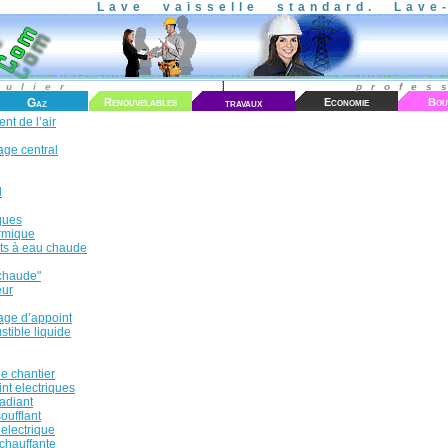
Lave vaisselle standard.
Lave
culier
profes
Gaz
Renouvelables
travaux
Economie
Bou
nt de l’air
age central
l
ques
rmique
ts à eau chaude
 chaude"
eur
age d’appoint
tible liquide
e chantier
nt electriques
adiant
oufflant
electrique
chauffante