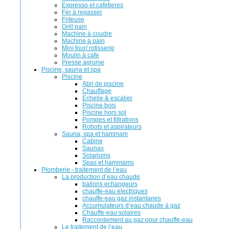
Expresso et cafetieres
Fer à repasser
Friteuse
Grill pain
Machine à coudre
Machine à pain
Mini four/ rotisserie
Moulin à cafe
Presse agrume
Piscine, sauna et spa
Piscine
Abri de piscine
Chauffage
Echelle & escalier
Piscine bois
Piscine hors sol
Pompes et filtrations
Robots et aspirateurs
Sauna, spa et hammam
Cabine
Saunas
Solariums
Spas et hammams
Plomberie - traitement de l’eau
La production d’eau chaude
ballons echangeurs
chauffe-eau electriques
chauffe-eau gaz instantanes
Accumulateurs d’eau chaude à gaz
Chauffe-eau solaires
Raccordement au gaz pour chauffe-eau
Le traitement de l’eau