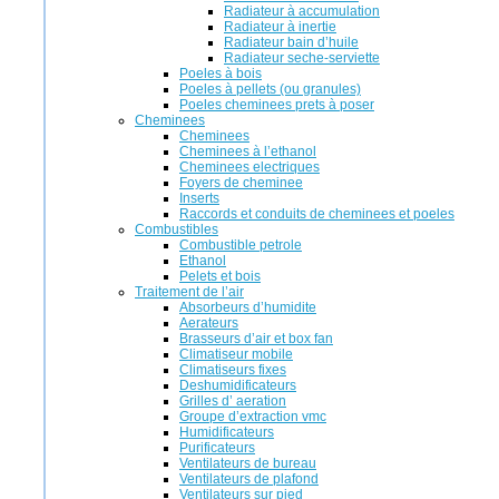
Radiateur à accumulation
Radiateur à inertie
Radiateur bain d’huile
Radiateur seche-serviette
Poeles à bois
Poeles à pellets (ou granules)
Poeles cheminees prets à poser
Cheminees
Cheminees
Cheminees à l’ethanol
Cheminees electriques
Foyers de cheminee
Inserts
Raccords et conduits de cheminees et poeles
Combustibles
Combustible petrole
Ethanol
Pelets et bois
Traitement de l’air
Absorbeurs d’humidite
Aerateurs
Brasseurs d’air et box fan
Climatiseur mobile
Climatiseurs fixes
Deshumidificateurs
Grilles d’ aeration
Groupe d’extraction vmc
Humidificateurs
Purificateurs
Ventilateurs de bureau
Ventilateurs de plafond
Ventilateurs sur pied