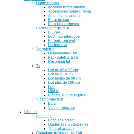
Home cinema
enceinte home cinema
Accessoires home cinema
Ampli home cinema
Barre de son
Pack home cinema
Lecteur enregistreur
Blu-ray
Dvd magnetoscope
Enregistreur dvd
Lecteur dvd
Tnt satellite
Demodulateur sat
Pack satellite & tnt
Recepteur tnt
Tv
Lcd de 68 à 90 cm
Lcd de 92 à 108
Lcd moins de 68 cm
Lcd plus de 106 cm
Led
Mini tv
Plasma 106 cm et plus
Video projecteur
Ecran
Video projecteur
Librerie
Bricolage
Bricolage creatif
Guides et encyclopedies
Trucs et astuces
Chauffage traitement de l’air