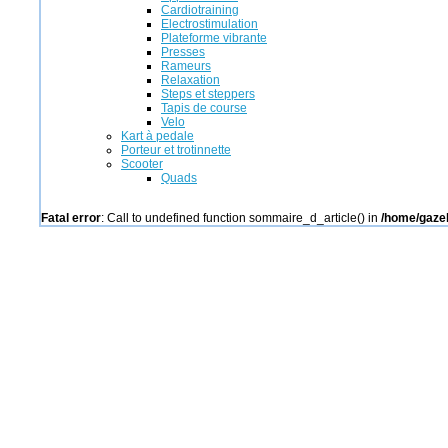
Cardiotraining
Electrostimulation
Plateforme vibrante
Presses
Rameurs
Relaxation
Steps et steppers
Tapis de course
Velo
Kart à pedale
Porteur et trotinnette
Scooter
Quads
Fatal error
: Call to undefined function sommaire_d_article() in
/home/gazel