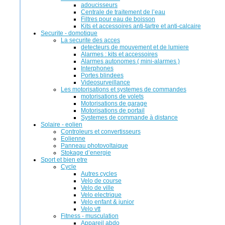
adoucisseurs
Centrale de traitement de l’eau
Filtres pour eau de boisson
Kits et accessoires anti-tartre et anti-calcaire
Securite - domotique
La securite des acces
detecteurs de mouvement et de lumiere
Alarmes : kits et accessoires
Alarmes autonomes ( mini-alarmes )
Interphones
Portes blindees
Videosurveillance
Les motorisations et systemes de commandes
motorisations de volets
Motorisations de garage
Motorisations de portail
Systemes de commande à distance
Solaire - eolien
Controleurs et convertisseurs
Eolienne
Panneau photovoltaique
Stokage d’energie
Sport et bien etre
Cycle
Autres cycles
Velo de course
Velo de ville
Velo electrique
Velo enfant & junior
Velo vtt
Fitness - musculation
Appareil abdo