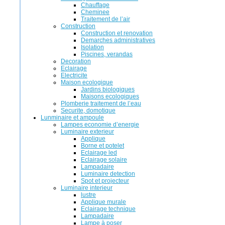
Chauffage
Cheminee
Traitement de l’air
Construction
Construction et renovation
Demarches administratives
Isolation
Piscines, verandas
Decoration
Eclairage
Electricite
Maison ecologique
Jardins biologiques
Maisons ecologiques
Plomberie traitement de l’eau
Securite, domotique
Lunminaire et ampoule
Lampes economie d’energie
Luminaire exterieur
Applique
Borne et potelet
Eclairage led
Eclairage solaire
Lampadaire
Luminaire detection
Spot et projecteur
Luminaire interieur
lustre
Applique murale
Eclairage technique
Lampadaire
Lampe à poser