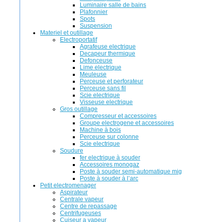
Luminaire salle de bains
Plafonnier
Spots
Suspension
Materiel et outillage
Electroportatif
Agrafeuse electrique
Decapeur thermique
Defonceuse
Lime electrique
Meuleuse
Perceuse et perforateur
Perceuse sans fil
Scie electrique
Visseuse electrique
Gros outillage
Compresseur et accessoires
Groupe electrogene et accessoires
Machine à bois
Perceuse sur colonne
Scie electrique
Soudure
fer electrique à souder
Accessoires monogaz
Poste à souder semi-automatique mig
Poste à souder à l’arc
Petit electromenager
Aspirateur
Centrale vapeur
Centre de repassage
Centrifugeuses
Cuiseur a vapeur