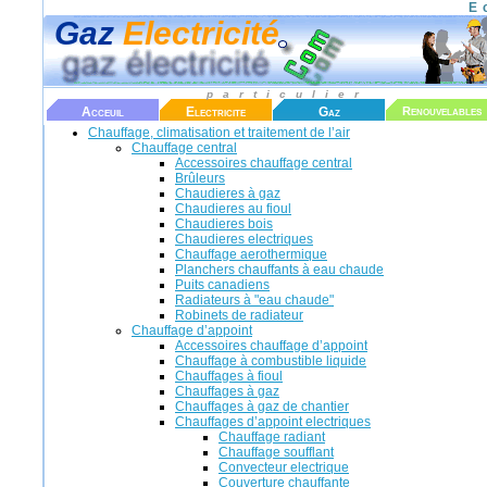
E
Gaz
Electricité
particulier
Acceuil
Electricite
Gaz
Renouvelables
Chauffage, climatisation et traitement de l’air
Chauffage central
Accessoires chauffage central
Brûleurs
Chaudieres à gaz
Chaudieres au fioul
Chaudieres bois
Chaudieres electriques
Chauffage aerothermique
Planchers chauffants à eau chaude
Puits canadiens
Radiateurs à "eau chaude"
Robinets de radiateur
Chauffage d’appoint
Accessoires chauffage d’appoint
Chauffage à combustible liquide
Chauffages à fioul
Chauffages à gaz
Chauffages à gaz de chantier
Chauffages d’appoint electriques
Chauffage radiant
Chauffage soufflant
Convecteur electrique
Couverture chauffante