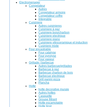
Electromenager
Congelateur
Autres
Congelateur armoire
Congelateur coffre
Integrable
Cuisiniere
Autres cuisinieres
Cuisiniere à gaz
Cuisiniere bois/charbon
Cuisiniere electrique
Cuisiniere piano
Cuisiniere vitroceramique et induction
Cusiniere mixte
Four encastrable
Four catalyse
Four pyrolyse
Four vapeur
Grillade / barbecue
Autres barbecue/grillades
Barbecue à gaz
Barbecue charbon de bois
Barbecue electrique
Grill panini pizza
Plancha
Hotte
hotte decorative murale
Autres hottes
Casquette
Groupe filtrant
Hotte escamotable
Hotte tiroir