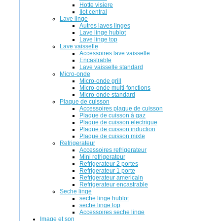
Hotte visiere
Ilot central
Lave linge
Autres laves linges
Lave linge hublot
Lave linge top
Lave vaisselle
Accessoires lave vaisselle
Encastrable
Lave vaisselle standard
Micro-onde
Micro-onde grill
Micro-onde multi-fonctions
Micro-onde standard
Plaque de cuisson
Accessoires plaque de cuisson
Plaque de cuisson à gaz
Plaque de cuisson electrique
Plaque de cuisson induction
Plaque de cuisson mixte
Refrigerateur
Accessoires refrigerateur
Mini refrigerateur
Refrigerateur 2 portes
Refrigerateur 1 porte
Refrigerateur americain
Refrigerateur encastrable
Seche linge
seche linge hublot
seche linge top
Accessoires seche linge
Image et son