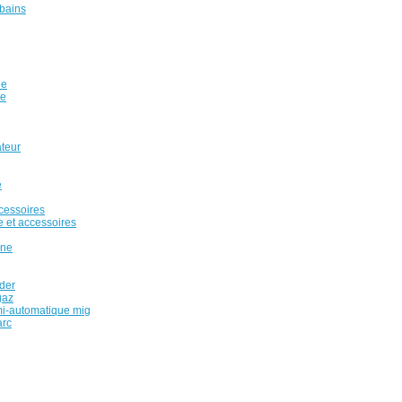
 bains
ue
ue
ateur
e
cessoires
 et accessoires
nne
uder
gaz
mi-automatique mig
arc