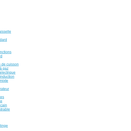
isselle
ndard
onctions
rd
 de cuisson
à gaz
electrique
induction
mixte
rateur
tes
te
icain
strable
linge