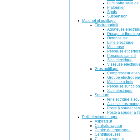
Luminaire salle de
Plafonnier
Spots
Suspension
Materiel et outillage
Electroportatif
Agrafeuse electriq
Decapeur thermiq
Defonceuse
Lime electrique
Meuleuse
Perceuse et perfor
Perceuse sans fil
Scie electrique
Visseuse electriqu
Gros outillage
Compresseur et ac
Groupe electrogene
Machine à bois
Perceuse sur colo
Scie electrique
Soudure
fer electrique à so
Accessoires mono
Poste à souder se
Poste à souder à l’
Petit electromenager
Aspirateur
Centrale vapeur
Centre de repassage
Centrifugeuses
Cuiseur a vapeur