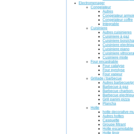
Electromenager
Congelateur
Autres
Congelateur armoi
Congelateur coffre
Integrable
Cuisiniere
Autres cuisinieres
Cuisiniere à gaz
Cuisiniere bois/ch
Cuisiniere electriq
Cuisiniere piano
Cuisiniere vitrocer
Cusiniere mixte
Four encastrable
Four catalyse
Four pyrolyse
Four vapeur
Grillade / barbecue
Autres barbecue/gr
Barbecue à gaz
Barbecue charbon 
Barbecue electriqu
Grill panini pizza
Plancha
Hotte
hotte decorative m
Autres hottes
Casquette
Groupe filtrant
Hotte escamotable
Hotte tiroir