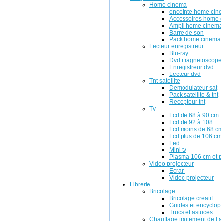
Home cinema
enceinte home ci
Accessoires home
Ampli home cinem
Barre de son
Pack home cinema
Lecteur enregistreur
Blu-ray
Dvd magnetoscop
Enregistreur dvd
Lecteur dvd
Tnt satellite
Demodulateur sat
Pack satellite & tnt
Recepteur tnt
Tv
Lcd de 68 à 90 cm
Lcd de 92 à 108
Lcd moins de 68 c
Lcd plus de 106 c
Led
Mini tv
Plasma 106 cm et 
Video projecteur
Ecran
Video projecteur
Librerie
Bricolage
Bricolage creatif
Guides et encyclop
Trucs et astuces
Chauffage traitement de l’a