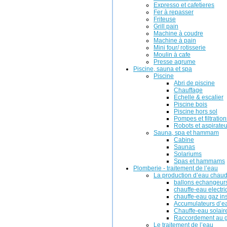
Expresso et cafetieres
Fer à repasser
Friteuse
Grill pain
Machine à coudre
Machine à pain
Mini four/ rotisserie
Moulin à cafe
Presse agrume
Piscine, sauna et spa
Piscine
Abri de piscine
Chauffage
Echelle & escalier
Piscine bois
Piscine hors sol
Pompes et filtration
Robots et aspirateu
Sauna, spa et hammam
Cabine
Saunas
Solariums
Spas et hammams
Plomberie - traitement de l’eau
La production d’eau chau
ballons echangeur
chauffe-eau electr
chauffe-eau gaz in
Accumulateurs d’e
Chauffe-eau solair
Raccordement au g
Le traitement de l’eau