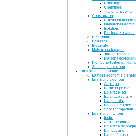
Chauffage
Cheminee
Traitement de l’air
Construction
Construction et ren
Demarches adminis
Isolation
Piscines, verandas
Decoration
Eclairage
Electricite
Maison ecologique
Jardins biologique
Maisons ecologiqu
Plomberie traitement de l’
Securite, domotique
Lunminaire et ampoule
Lampes economie d’energ
Luminaire exterieur
Applique
Borne et potelet
Eclairage led
Eclairage solaire
Lampadaire
Luminaire detectio
Spot et projecteur
Luminaire interieur
lustre
Applique murale
Eclairage techniqu
Lampadaire
Lampe à poser