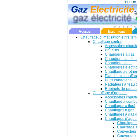
Hum
Gaz
Electricité
parti
Acceuil
Electricite
Chauffage, climatisation et traiteme
Chauffage central
Accessoires chauff
Brûleurs
Chaudieres à gaz
Chaudieres au fiou
Chaudieres bois
Chaudieres electri
Chauffage aerothe
Planchers chauffan
Puits canadiens
Radiateurs à "eau
Robinets de radiat
Chauffage d’appoint
Accessoires chauff
Chauffage à combus
Chauffages à fioul
Chauffages à gaz
Chauffages à gaz d
Chauffages d’appoi
Chauffage r
Chauffage s
Convecteur 
Couverture 