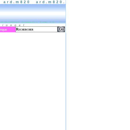
o ard.m820 ard.m820.
sionnel
tique