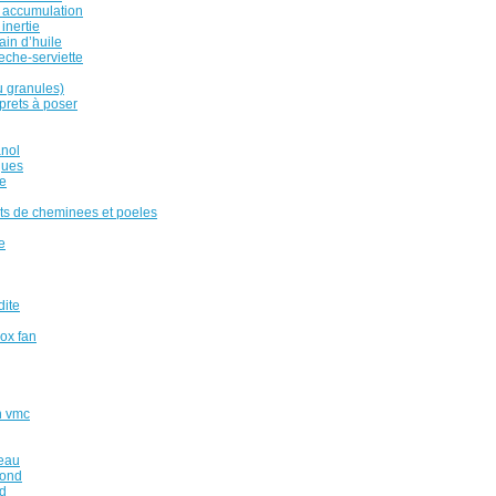
 accumulation
inertie
ain d’huile
eche-serviette
u granules)
rets à poser
anol
ques
e
ts de cheminees et poeles
e
dite
box fan
n vmc
reau
fond
ed