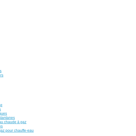
s
rs
de
s
iques
stantanes
au chaude à gaz
es
az pour chauffe-eau