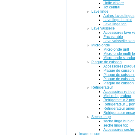
Hotte visiere
Ilot central
Lave linge
Autres laves linges
Lave linge hublot
Lave linge top
Lave vaisselle
Accessoires lave va
Encastrable
Lave vaisselle sta
Micro-onde
Micro-onde grill
Micro-onde multi-f
Micro-onde standa
Plaque de cuisson
Accessoires plaque
Plaque de cuisson 
Plaque de cuisson 
Plaque de cuisson 
Plaque de cuisson 
Refrigerateur
Accessoires refrige
Mini refrigerateur
Refrigerateur 2 por
Refrigerateur 1 por
Refrigerateur amer
Refrigerateur enca
Seche linge
seche linge hublot
seche linge top
Accessoires seche 
Image et son