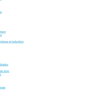
re
arbon
ue
amique et induction
illades
de bois
e
urale