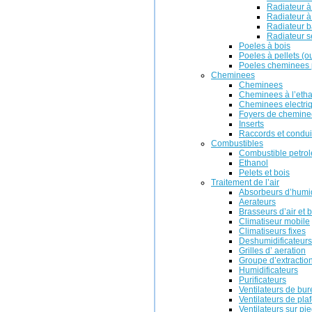
Radiateur à
Radiateur à 
Radiateur b
Radiateur s
Poeles à bois
Poeles à pellets (o
Poeles cheminees p
Cheminees
Cheminees
Cheminees à l’eth
Cheminees electri
Foyers de chemine
Inserts
Raccords et condui
Combustibles
Combustible petrol
Ethanol
Pelets et bois
Traitement de l’air
Absorbeurs d’humi
Aerateurs
Brasseurs d’air et 
Climatiseur mobile
Climatiseurs fixes
Deshumidificateurs
Grilles d’ aeration
Groupe d’extractio
Humidificateurs
Purificateurs
Ventilateurs de bu
Ventilateurs de pla
Ventilateurs sur pi