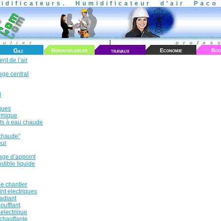
idificateurs.
Humidificateur d’air Pac
culier
profes
Gaz
Renouvelables
travaux
Economie
Bou
nt de l’air
age central
l
ques
rmique
ts à eau chaude
 chaude"
eur
age d’appoint
tible liquide
e chantier
nt electriques
adiant
oufflant
electrique
chauffante