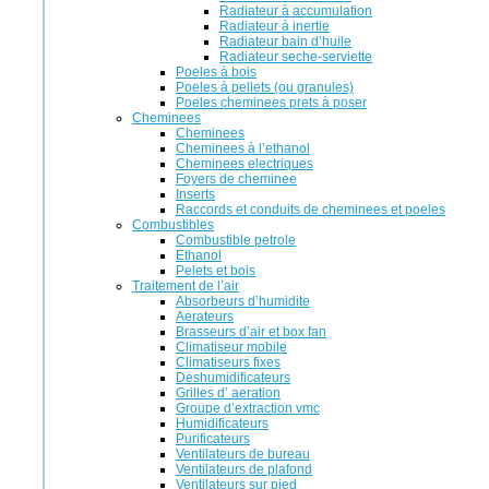
Radiateur à accumulation
Radiateur à inertie
Radiateur bain d’huile
Radiateur seche-serviette
Poeles à bois
Poeles à pellets (ou granules)
Poeles cheminees prets à poser
Cheminees
Cheminees
Cheminees à l’ethanol
Cheminees electriques
Foyers de cheminee
Inserts
Raccords et conduits de cheminees et poeles
Combustibles
Combustible petrole
Ethanol
Pelets et bois
Traitement de l’air
Absorbeurs d’humidite
Aerateurs
Brasseurs d’air et box fan
Climatiseur mobile
Climatiseurs fixes
Deshumidificateurs
Grilles d’ aeration
Groupe d’extraction vmc
Humidificateurs
Purificateurs
Ventilateurs de bureau
Ventilateurs de plafond
Ventilateurs sur pied