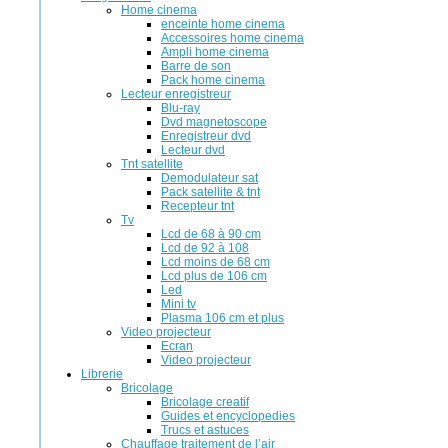
Home cinema
enceinte home cinema
Accessoires home cinema
Ampli home cinema
Barre de son
Pack home cinema
Lecteur enregistreur
Blu-ray
Dvd magnetoscope
Enregistreur dvd
Lecteur dvd
Tnt satellite
Demodulateur sat
Pack satellite & tnt
Recepteur tnt
Tv
Lcd de 68 à 90 cm
Lcd de 92 à 108
Lcd moins de 68 cm
Lcd plus de 106 cm
Led
Mini tv
Plasma 106 cm et plus
Video projecteur
Ecran
Video projecteur
Librerie
Bricolage
Bricolage creatif
Guides et encyclopedies
Trucs et astuces
Chauffage traitement de l’air