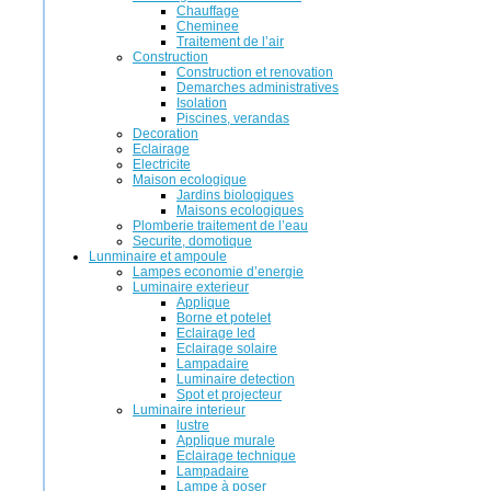
Chauffage
Cheminee
Traitement de l’air
Construction
Construction et renovation
Demarches administratives
Isolation
Piscines, verandas
Decoration
Eclairage
Electricite
Maison ecologique
Jardins biologiques
Maisons ecologiques
Plomberie traitement de l’eau
Securite, domotique
Lunminaire et ampoule
Lampes economie d’energie
Luminaire exterieur
Applique
Borne et potelet
Eclairage led
Eclairage solaire
Lampadaire
Luminaire detection
Spot et projecteur
Luminaire interieur
lustre
Applique murale
Eclairage technique
Lampadaire
Lampe à poser