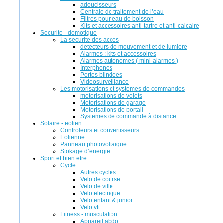
adoucisseurs
Centrale de traitement de l’eau
Filtres pour eau de boisson
Kits et accessoires anti-tartre et anti-calcaire
Securite - domotique
La securite des acces
detecteurs de mouvement et de lumiere
Alarmes : kits et accessoires
Alarmes autonomes ( mini-alarmes )
Interphones
Portes blindees
Videosurveillance
Les motorisations et systemes de commandes
motorisations de volets
Motorisations de garage
Motorisations de portail
Systemes de commande à distance
Solaire - eolien
Controleurs et convertisseurs
Eolienne
Panneau photovoltaique
Stokage d’energie
Sport et bien etre
Cycle
Autres cycles
Velo de course
Velo de ville
Velo electrique
Velo enfant & junior
Velo vtt
Fitness - musculation
Appareil abdo