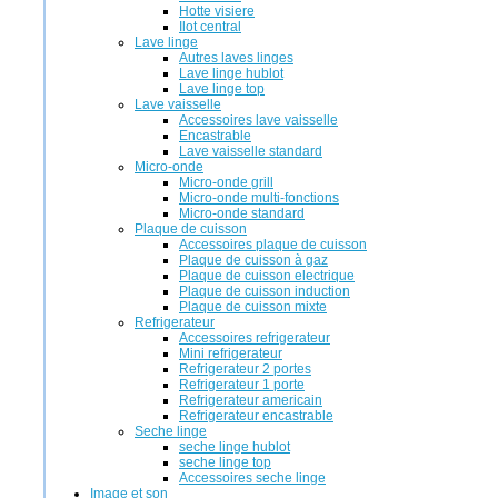
Hotte visiere
Ilot central
Lave linge
Autres laves linges
Lave linge hublot
Lave linge top
Lave vaisselle
Accessoires lave vaisselle
Encastrable
Lave vaisselle standard
Micro-onde
Micro-onde grill
Micro-onde multi-fonctions
Micro-onde standard
Plaque de cuisson
Accessoires plaque de cuisson
Plaque de cuisson à gaz
Plaque de cuisson electrique
Plaque de cuisson induction
Plaque de cuisson mixte
Refrigerateur
Accessoires refrigerateur
Mini refrigerateur
Refrigerateur 2 portes
Refrigerateur 1 porte
Refrigerateur americain
Refrigerateur encastrable
Seche linge
seche linge hublot
seche linge top
Accessoires seche linge
Image et son