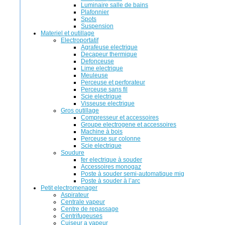
Luminaire salle de bains
Plafonnier
Spots
Suspension
Materiel et outillage
Electroportatif
Agrafeuse electrique
Decapeur thermique
Defonceuse
Lime electrique
Meuleuse
Perceuse et perforateur
Perceuse sans fil
Scie electrique
Visseuse electrique
Gros outillage
Compresseur et accessoires
Groupe electrogene et accessoires
Machine à bois
Perceuse sur colonne
Scie electrique
Soudure
fer electrique à souder
Accessoires monogaz
Poste à souder semi-automatique mig
Poste à souder à l’arc
Petit electromenager
Aspirateur
Centrale vapeur
Centre de repassage
Centrifugeuses
Cuiseur a vapeur