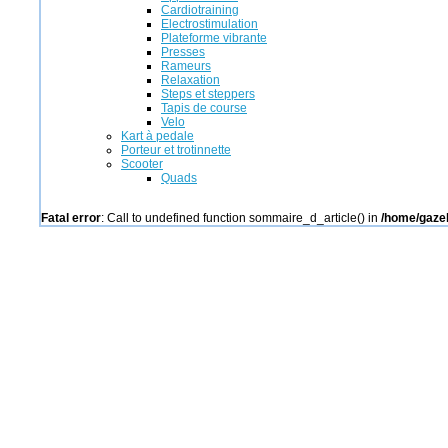
Cardiotraining
Electrostimulation
Plateforme vibrante
Presses
Rameurs
Relaxation
Steps et steppers
Tapis de course
Velo
Kart à pedale
Porteur et trotinnette
Scooter
Quads
Fatal error
: Call to undefined function sommaire_d_article() in
/home/gazel