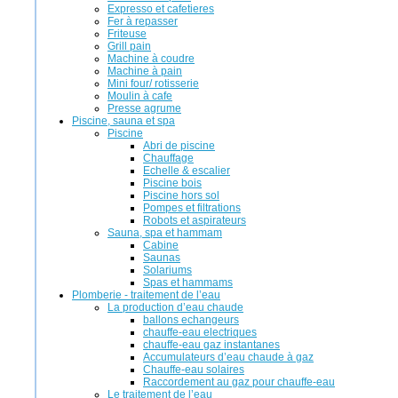
Expresso et cafetieres
Fer à repasser
Friteuse
Grill pain
Machine à coudre
Machine à pain
Mini four/ rotisserie
Moulin à cafe
Presse agrume
Piscine, sauna et spa
Piscine
Abri de piscine
Chauffage
Echelle & escalier
Piscine bois
Piscine hors sol
Pompes et filtrations
Robots et aspirateurs
Sauna, spa et hammam
Cabine
Saunas
Solariums
Spas et hammams
Plomberie - traitement de l’eau
La production d’eau chaude
ballons echangeurs
chauffe-eau electriques
chauffe-eau gaz instantanes
Accumulateurs d’eau chaude à gaz
Chauffe-eau solaires
Raccordement au gaz pour chauffe-eau
Le traitement de l’eau