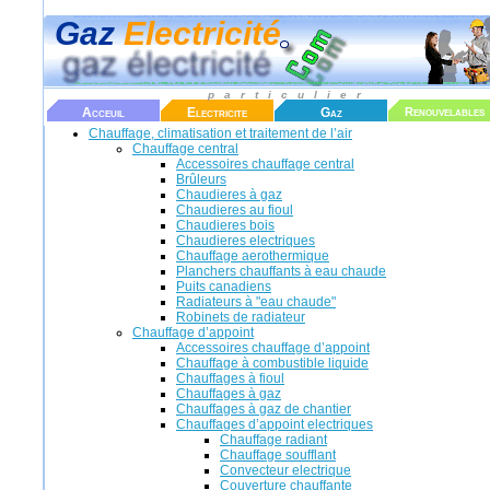
Gaz
Electricité
particulier
Acceuil
Electricite
Gaz
Renouvelables
Chauffage, climatisation et traitement de l’air
Chauffage central
Accessoires chauffage central
Brûleurs
Chaudieres à gaz
Chaudieres au fioul
Chaudieres bois
Chaudieres electriques
Chauffage aerothermique
Planchers chauffants à eau chaude
Puits canadiens
Radiateurs à "eau chaude"
Robinets de radiateur
Chauffage d’appoint
Accessoires chauffage d’appoint
Chauffage à combustible liquide
Chauffages à fioul
Chauffages à gaz
Chauffages à gaz de chantier
Chauffages d’appoint electriques
Chauffage radiant
Chauffage soufflant
Convecteur electrique
Couverture chauffante