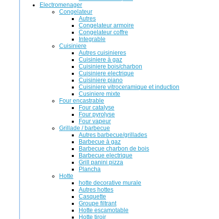
Electromenager
Congelateur
Autres
Congelateur armoire
Congelateur coffre
Integrable
Cuisiniere
Autres cuisinieres
Cuisiniere à gaz
Cuisiniere bois/charbon
Cuisiniere electrique
Cuisiniere piano
Cuisiniere vitroceramique et induction
Cusiniere mixte
Four encastrable
Four catalyse
Four pyrolyse
Four vapeur
Grillade / barbecue
Autres barbecue/grillades
Barbecue à gaz
Barbecue charbon de bois
Barbecue electrique
Grill panini pizza
Plancha
Hotte
hotte decorative murale
Autres hottes
Casquette
Groupe filtrant
Hotte escamotable
Hotte tiroir