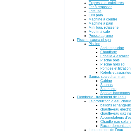
Expresso et cafetieres
Fer à repasser
Friteuse
Grill pain
Machine à coudre
Machine à pain
Mini four/ rotisserie
Moulin à cafe
Presse agrume
Piscine, sauna et spa
Piscine
Abri de piscine
Chauffage
Echelle & escalier
Piscine bois
Piscine hors sol
Pompes et filtration
Robots et aspirateu
Sauna, spa et hammam
Cabine
Saunas
Solariums
Spas et hammams
Plomberie - traitement de l’eau
La production d’eau chau
ballons echangeur
chauffe-eau electr
chauffe-eau gaz in
Accumulateurs d’e
Chauffe-eau solair
Raccordement au g
Le traitement de l’eau