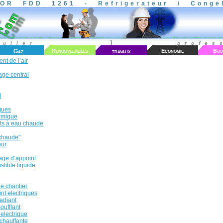
OR FDD 1261 - Refrigerateur / Congel
culier
profes
Gaz
Renouvelables
travaux
Economie
Bou
nt de l’air
age central
l
ques
rmique
ts à eau chaude
 chaude"
eur
age d’appoint
tible liquide
e chantier
nt electriques
adiant
oufflant
electrique
chauffante