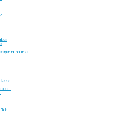
re
arbon
ue
amique et induction
illades
de bois
e
urale