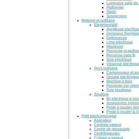
Luminaire salle de
Plafonnier
Spots
Suspension
Materiel et outillage
Electroportatif
Agrafeuse electriq
Decapeur thermiq
Defonceuse
Lime electrique
Meuleuse
Perceuse et perfor
Perceuse sans fil
Scie electrique
Visseuse electriqu
Gros outillage
Compresseur et ac
Groupe electrogene
Machine à bois
Perceuse sur colo
Scie electrique
Soudure
fer electrique à so
Accessoires mono
Poste à souder se
Poste à souder à l’
Petit electromenager
Aspirateur
Centrale vapeur
Centre de repassage
Centrifugeuses
Cuiseur a vapeur