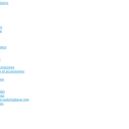
 bains
ue
ue
ateur
e
cessoires
 et accessoires
nne
uder
gaz
mi-automatique mig
arc