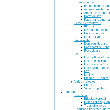
Home cinema
enceinte home ci
Accessoires home
Ampli home cinem
Barre de son
Pack home cinema
Lecteur enregistreur
Blu-ray
Dvd magnetoscop
Enregistreur dvd
Lecteur dvd
Tnt satellite
Demodulateur sat
Pack satellite & tnt
Recepteur tnt
Tv
Lcd de 68 à 90 cm
Lcd de 92 à 108
Lcd moins de 68 c
Lcd plus de 106 c
Led
Mini tv
Plasma 106 cm et 
Video projecteur
Ecran
Video projecteur
Librerie
Bricolage
Bricolage creatif
Guides et encyclop
Trucs et astuces
Chauffage traitement de l’a