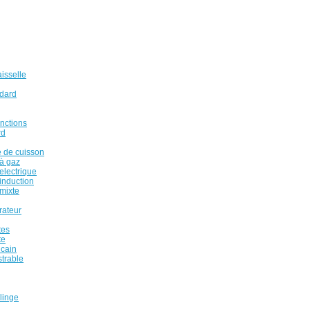
isselle
ndard
onctions
rd
 de cuisson
à gaz
electrique
induction
mixte
rateur
tes
te
icain
strable
linge