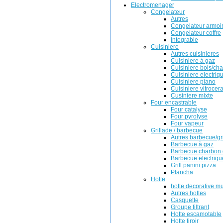
Electromenager
Congelateur
Autres
Congelateur armoi
Congelateur coffre
Integrable
Cuisiniere
Autres cuisinieres
Cuisiniere à gaz
Cuisiniere bois/ch
Cuisiniere electriq
Cuisiniere piano
Cuisiniere vitrocer
Cusiniere mixte
Four encastrable
Four catalyse
Four pyrolyse
Four vapeur
Grillade / barbecue
Autres barbecue/gr
Barbecue à gaz
Barbecue charbon 
Barbecue electriqu
Grill panini pizza
Plancha
Hotte
hotte decorative m
Autres hottes
Casquette
Groupe filtrant
Hotte escamotable
Hotte tiroir