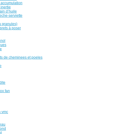
 accumulation
inertie
ain d’huile
eche-serviette
u granules)
rets à poser
anol
ques
e
ts de cheminees et poeles
e
dite
box fan
n vmc
reau
fond
ed