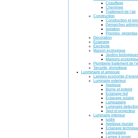
Chauffage
Cheminee
Traitement de l’air
Construction
Construction et ren
Demarches adminis
Isolation
Piscines, verandas
Decoration
Eclairage
Electricite
Maison ecologique
Jardins biologique
Maisons ecologiqu
Plomberie traitement de l’
Securite, domotique
Lunminaire et ampoule
Lampes economie d’energ
Luminaire exterieur
Applique
Borne et potelet
Eclairage led
Eclairage solaire
Lampadaire
Luminaire detectio
Spot et projecteur
Luminaire interieur
lustre
Applique murale
Eclairage techniqu
Lampadaire
Lampe à poser