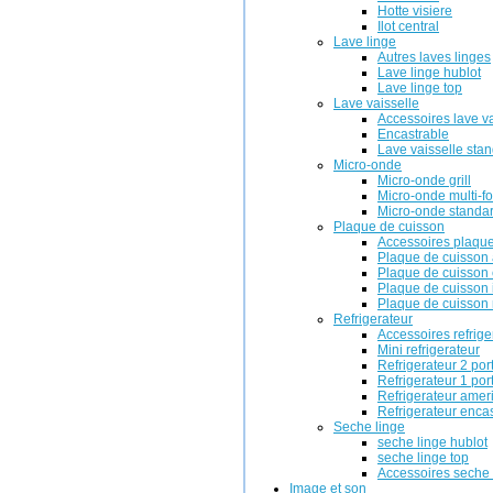
Hotte visiere
Ilot central
Lave linge
Autres laves linges
Lave linge hublot
Lave linge top
Lave vaisselle
Accessoires lave va
Encastrable
Lave vaisselle sta
Micro-onde
Micro-onde grill
Micro-onde multi-f
Micro-onde standa
Plaque de cuisson
Accessoires plaque
Plaque de cuisson 
Plaque de cuisson 
Plaque de cuisson 
Plaque de cuisson 
Refrigerateur
Accessoires refrige
Mini refrigerateur
Refrigerateur 2 por
Refrigerateur 1 por
Refrigerateur amer
Refrigerateur enca
Seche linge
seche linge hublot
seche linge top
Accessoires seche 
Image et son