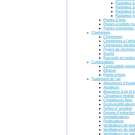
Radiateur à
Radiateur à 
Radiateur b
Radiateur s
Poeles à bois
Poeles à pellets (o
Poeles cheminees p
Cheminees
Cheminees
Cheminees à l’eth
Cheminees electri
Foyers de chemine
Inserts
Raccords et condui
Combustibles
Combustible petrol
Ethanol
Pelets et bois
Traitement de l’air
Absorbeurs d’humi
Aerateurs
Brasseurs d’air et 
Climatiseur mobile
Climatiseurs fixes
Deshumidificateurs
Grilles d’ aeration
Groupe d’extractio
Humidificateurs
Purificateurs
Ventilateurs de bu
Ventilateurs de pla
Ventilateurs sur pi