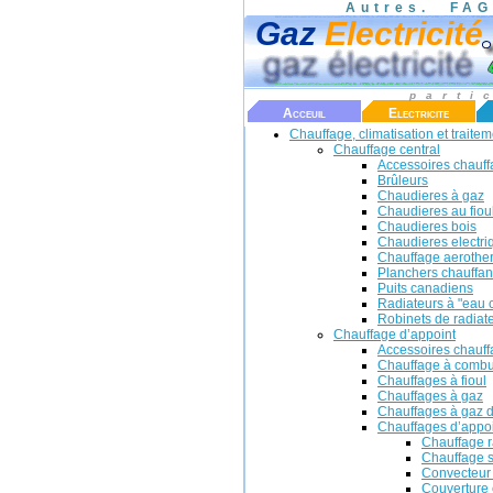
Autres.
FAG
Gaz
Electricité
parti
Acceuil
Electricite
Chauffage, climatisation et traiteme
Chauffage central
Accessoires chauff
Brûleurs
Chaudieres à gaz
Chaudieres au fiou
Chaudieres bois
Chaudieres electri
Chauffage aerothe
Planchers chauffan
Puits canadiens
Radiateurs à "eau
Robinets de radiat
Chauffage d’appoint
Accessoires chauff
Chauffage à combus
Chauffages à fioul
Chauffages à gaz
Chauffages à gaz d
Chauffages d’appoi
Chauffage r
Chauffage s
Convecteur 
Couverture 