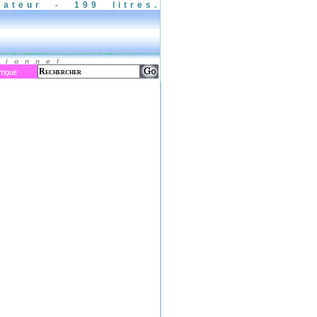
ateur - 199 litres.
sionnel
tique