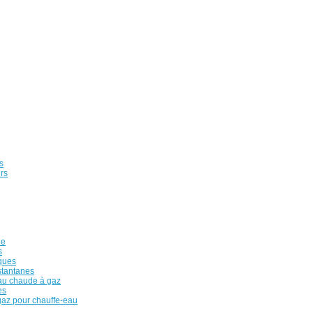
s
rs
de
s
iques
stantanes
au chaude à gaz
es
az pour chauffe-eau