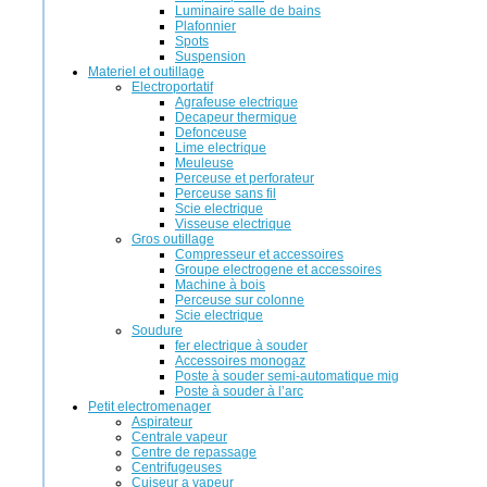
Luminaire salle de bains
Plafonnier
Spots
Suspension
Materiel et outillage
Electroportatif
Agrafeuse electrique
Decapeur thermique
Defonceuse
Lime electrique
Meuleuse
Perceuse et perforateur
Perceuse sans fil
Scie electrique
Visseuse electrique
Gros outillage
Compresseur et accessoires
Groupe electrogene et accessoires
Machine à bois
Perceuse sur colonne
Scie electrique
Soudure
fer electrique à souder
Accessoires monogaz
Poste à souder semi-automatique mig
Poste à souder à l’arc
Petit electromenager
Aspirateur
Centrale vapeur
Centre de repassage
Centrifugeuses
Cuiseur a vapeur