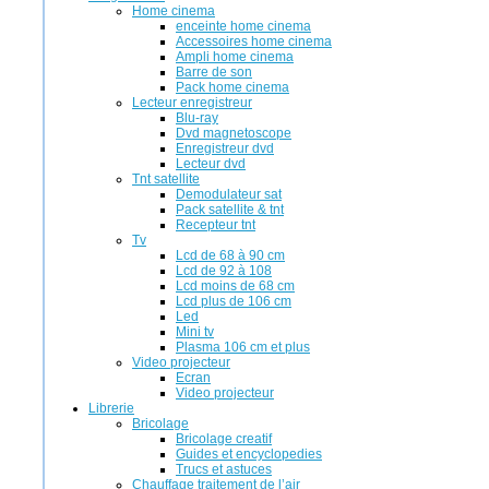
Home cinema
enceinte home cinema
Accessoires home cinema
Ampli home cinema
Barre de son
Pack home cinema
Lecteur enregistreur
Blu-ray
Dvd magnetoscope
Enregistreur dvd
Lecteur dvd
Tnt satellite
Demodulateur sat
Pack satellite & tnt
Recepteur tnt
Tv
Lcd de 68 à 90 cm
Lcd de 92 à 108
Lcd moins de 68 cm
Lcd plus de 106 cm
Led
Mini tv
Plasma 106 cm et plus
Video projecteur
Ecran
Video projecteur
Librerie
Bricolage
Bricolage creatif
Guides et encyclopedies
Trucs et astuces
Chauffage traitement de l’air