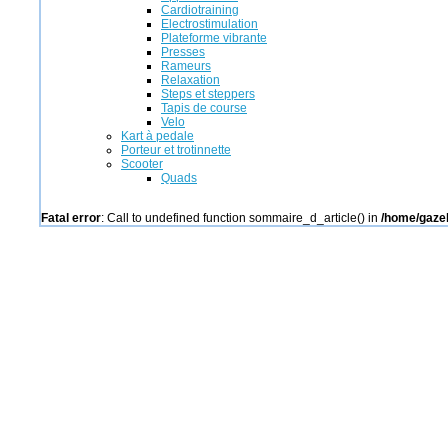
Cardiotraining
Electrostimulation
Plateforme vibrante
Presses
Rameurs
Relaxation
Steps et steppers
Tapis de course
Velo
Kart à pedale
Porteur et trotinnette
Scooter
Quads
Fatal error
: Call to undefined function sommaire_d_article() in
/home/gazel