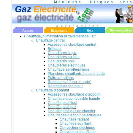
Meuleuse.
Disques abra
Gaz
Electricité
particulier
Acceuil
Electricite
Gaz
Renouvelables
Chauffage, climatisation et traitement de l’air
Chauffage central
Accessoires chauffage central
Brûleurs
Chaudieres à gaz
Chaudieres au fioul
Chaudieres bois
Chaudieres electriques
Chauffage aerothermique
Planchers chauffants à eau chaude
Puits canadiens
Radiateurs à "eau chaude"
Robinets de radiateur
Chauffage d’appoint
Accessoires chauffage d’appoint
Chauffage à combustible liquide
Chauffages à fioul
Chauffages à gaz
Chauffages à gaz de chantier
Chauffages d’appoint electriques
Chauffage radiant
Chauffage soufflant
Convecteur electrique
Couverture chauffante