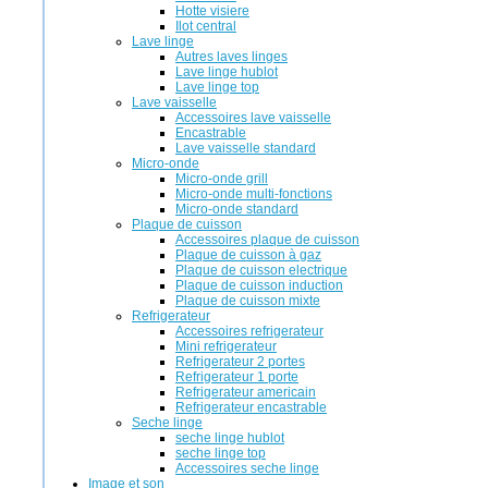
Hotte visiere
Ilot central
Lave linge
Autres laves linges
Lave linge hublot
Lave linge top
Lave vaisselle
Accessoires lave vaisselle
Encastrable
Lave vaisselle standard
Micro-onde
Micro-onde grill
Micro-onde multi-fonctions
Micro-onde standard
Plaque de cuisson
Accessoires plaque de cuisson
Plaque de cuisson à gaz
Plaque de cuisson electrique
Plaque de cuisson induction
Plaque de cuisson mixte
Refrigerateur
Accessoires refrigerateur
Mini refrigerateur
Refrigerateur 2 portes
Refrigerateur 1 porte
Refrigerateur americain
Refrigerateur encastrable
Seche linge
seche linge hublot
seche linge top
Accessoires seche linge
Image et son