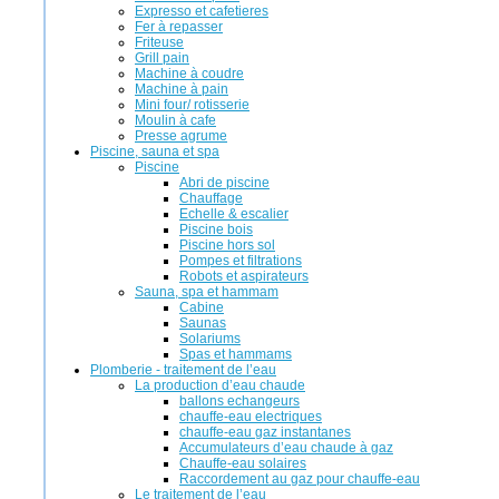
Expresso et cafetieres
Fer à repasser
Friteuse
Grill pain
Machine à coudre
Machine à pain
Mini four/ rotisserie
Moulin à cafe
Presse agrume
Piscine, sauna et spa
Piscine
Abri de piscine
Chauffage
Echelle & escalier
Piscine bois
Piscine hors sol
Pompes et filtrations
Robots et aspirateurs
Sauna, spa et hammam
Cabine
Saunas
Solariums
Spas et hammams
Plomberie - traitement de l’eau
La production d’eau chaude
ballons echangeurs
chauffe-eau electriques
chauffe-eau gaz instantanes
Accumulateurs d’eau chaude à gaz
Chauffe-eau solaires
Raccordement au gaz pour chauffe-eau
Le traitement de l’eau