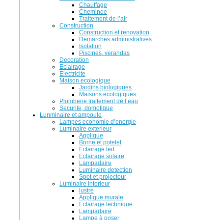
Chauffage
Cheminee
Traitement de l’air
Construction
Construction et renovation
Demarches administratives
Isolation
Piscines, verandas
Decoration
Eclairage
Electricite
Maison ecologique
Jardins biologiques
Maisons ecologiques
Plomberie traitement de l’eau
Securite, domotique
Lunminaire et ampoule
Lampes economie d’energie
Luminaire exterieur
Applique
Borne et potelet
Eclairage led
Eclairage solaire
Lampadaire
Luminaire detection
Spot et projecteur
Luminaire interieur
lustre
Applique murale
Eclairage technique
Lampadaire
Lampe à poser