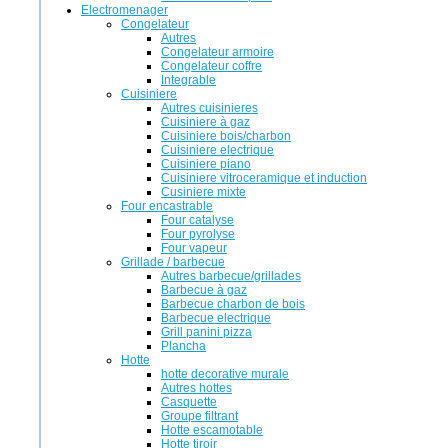
Electromenager
Congelateur
Autres
Congelateur armoire
Congelateur coffre
Integrable
Cuisiniere
Autres cuisinieres
Cuisiniere à gaz
Cuisiniere bois/charbon
Cuisiniere electrique
Cuisiniere piano
Cuisiniere vitroceramique et induction
Cusiniere mixte
Four encastrable
Four catalyse
Four pyrolyse
Four vapeur
Grillade / barbecue
Autres barbecue/grillades
Barbecue à gaz
Barbecue charbon de bois
Barbecue electrique
Grill panini pizza
Plancha
Hotte
hotte decorative murale
Autres hottes
Casquette
Groupe filtrant
Hotte escamotable
Hotte tiroir