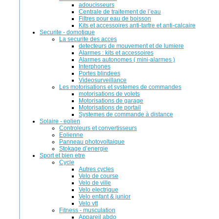
adoucisseurs
Centrale de traitement de l’eau
Filtres pour eau de boisson
Kits et accessoires anti-tartre et anti-calcaire
Securite - domotique
La securite des acces
detecteurs de mouvement et de lumiere
Alarmes : kits et accessoires
Alarmes autonomes ( mini-alarmes )
Interphones
Portes blindees
Videosurveillance
Les motorisations et systemes de commandes
motorisations de volets
Motorisations de garage
Motorisations de portail
Systemes de commande à distance
Solaire - eolien
Controleurs et convertisseurs
Eolienne
Panneau photovoltaique
Stokage d’energie
Sport et bien etre
Cycle
Autres cycles
Velo de course
Velo de ville
Velo electrique
Velo enfant & junior
Velo vtt
Fitness - musculation
Appareil abdo