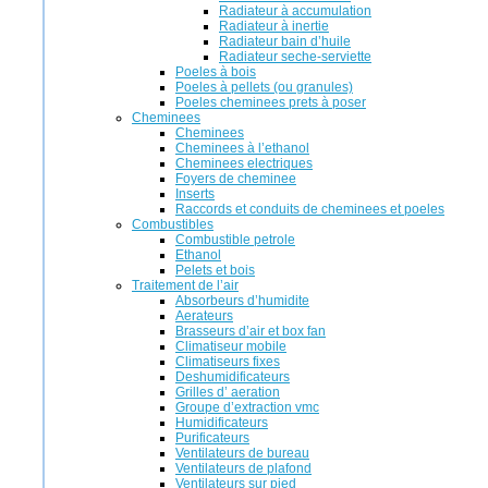
Radiateur à accumulation
Radiateur à inertie
Radiateur bain d’huile
Radiateur seche-serviette
Poeles à bois
Poeles à pellets (ou granules)
Poeles cheminees prets à poser
Cheminees
Cheminees
Cheminees à l’ethanol
Cheminees electriques
Foyers de cheminee
Inserts
Raccords et conduits de cheminees et poeles
Combustibles
Combustible petrole
Ethanol
Pelets et bois
Traitement de l’air
Absorbeurs d’humidite
Aerateurs
Brasseurs d’air et box fan
Climatiseur mobile
Climatiseurs fixes
Deshumidificateurs
Grilles d’ aeration
Groupe d’extraction vmc
Humidificateurs
Purificateurs
Ventilateurs de bureau
Ventilateurs de plafond
Ventilateurs sur pied