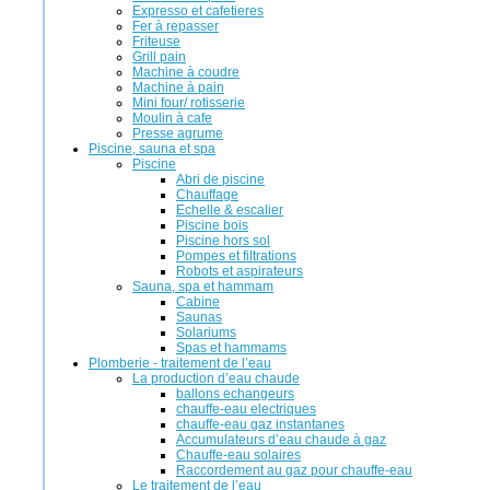
Expresso et cafetieres
Fer à repasser
Friteuse
Grill pain
Machine à coudre
Machine à pain
Mini four/ rotisserie
Moulin à cafe
Presse agrume
Piscine, sauna et spa
Piscine
Abri de piscine
Chauffage
Echelle & escalier
Piscine bois
Piscine hors sol
Pompes et filtrations
Robots et aspirateurs
Sauna, spa et hammam
Cabine
Saunas
Solariums
Spas et hammams
Plomberie - traitement de l’eau
La production d’eau chaude
ballons echangeurs
chauffe-eau electriques
chauffe-eau gaz instantanes
Accumulateurs d’eau chaude à gaz
Chauffe-eau solaires
Raccordement au gaz pour chauffe-eau
Le traitement de l’eau