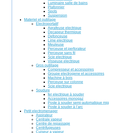
Luminaire salle de bains
Plafonnier
Spots
Suspension
Materiel et outillage
Electroportatif
Agrafeuse electrique
Decapeur thermique
Defonceuse
Lime electrique
Meuleuse
Perceuse et perforateur
Perceuse sans fil
Scie electrique
Visseuse electrique
Gros outillage
Compresseur et accessoires
Groupe electrogene et accessoires
Machine à bois
Perceuse sur colonne
Scie electrique
Soudure
fer electrique à souder
Accessoires monogaz
Poste à souder semi-automatique mig
Poste à souder à l’arc
Petit electromenager
Aspirateur
Centrale vapeur
Centre de repassage
Centrifugeuses
Cuiseur a vapeur