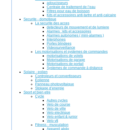
adoucisseurs
Centrale de traitement de l’eau
Filtres pour eau de boisson
Kits et accessoires anti-tartre et anti-calcaire
Securite - domotique
La securite des acces
detecteurs de mouvement et de lumiere
Alarmes : kits et accessoires
Alarmes autonomes ( mini-alarmes )
Interphones
Portes blindees
Videosurveillance
Les motorisations et systemes de commandes
motorisations de volets
Motorisations de garage
Motorisations de portail
Systemes de commande à distance
Solaire - eolien
Controleurs et convertisseurs
Eolienne
Panneau photovoltaique
Stokage d’energie
Sport et bien etre
Cycle
Autres cycles
Velo de course
Velo de ville
Velo electrique
Velo enfant & junior
Velo vtt
Fitness - musculation
Appareil abdo