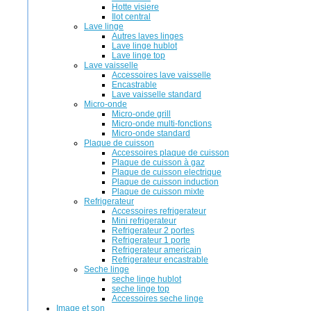
Hotte visiere
Ilot central
Lave linge
Autres laves linges
Lave linge hublot
Lave linge top
Lave vaisselle
Accessoires lave vaisselle
Encastrable
Lave vaisselle standard
Micro-onde
Micro-onde grill
Micro-onde multi-fonctions
Micro-onde standard
Plaque de cuisson
Accessoires plaque de cuisson
Plaque de cuisson à gaz
Plaque de cuisson electrique
Plaque de cuisson induction
Plaque de cuisson mixte
Refrigerateur
Accessoires refrigerateur
Mini refrigerateur
Refrigerateur 2 portes
Refrigerateur 1 porte
Refrigerateur americain
Refrigerateur encastrable
Seche linge
seche linge hublot
seche linge top
Accessoires seche linge
Image et son