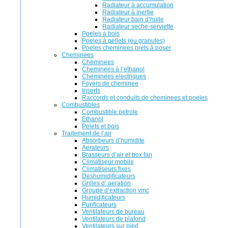
Radiateur à accumulation
Radiateur à inertie
Radiateur bain d’huile
Radiateur seche-serviette
Poeles à bois
Poeles à pellets (ou granules)
Poeles cheminees prets à poser
Cheminees
Cheminees
Cheminees à l’ethanol
Cheminees electriques
Foyers de cheminee
Inserts
Raccords et conduits de cheminees et poeles
Combustibles
Combustible petrole
Ethanol
Pelets et bois
Traitement de l’air
Absorbeurs d’humidite
Aerateurs
Brasseurs d’air et box fan
Climatiseur mobile
Climatiseurs fixes
Deshumidificateurs
Grilles d’ aeration
Groupe d’extraction vmc
Humidificateurs
Purificateurs
Ventilateurs de bureau
Ventilateurs de plafond
Ventilateurs sur pied