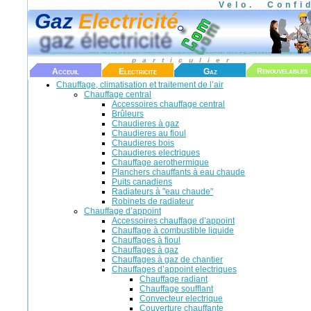
Velo.
Confi
Gaz
Electricité
particulier
Acceuil
Electricite
Gaz
Renouvelables
Chauffage, climatisation et traitement de l’air
Chauffage central
Accessoires chauffage central
Brûleurs
Chaudieres à gaz
Chaudieres au fioul
Chaudieres bois
Chaudieres electriques
Chauffage aerothermique
Planchers chauffants à eau chaude
Puits canadiens
Radiateurs à "eau chaude"
Robinets de radiateur
Chauffage d’appoint
Accessoires chauffage d’appoint
Chauffage à combustible liquide
Chauffages à fioul
Chauffages à gaz
Chauffages à gaz de chantier
Chauffages d’appoint electriques
Chauffage radiant
Chauffage soufflant
Convecteur electrique
Couverture chauffante