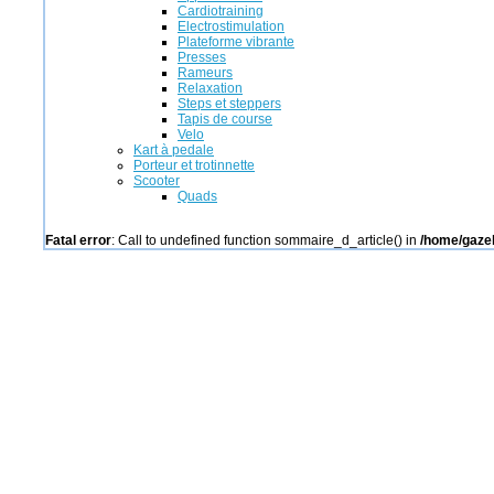
Cardiotraining
Electrostimulation
Plateforme vibrante
Presses
Rameurs
Relaxation
Steps et steppers
Tapis de course
Velo
Kart à pedale
Porteur et trotinnette
Scooter
Quads
Fatal error
: Call to undefined function sommaire_d_article() in
/home/gazel