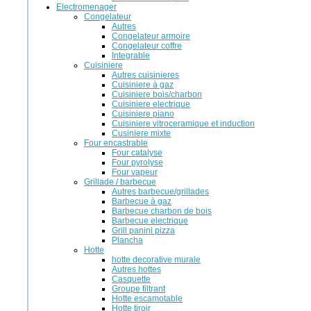
Electromenager
Congelateur
Autres
Congelateur armoire
Congelateur coffre
Integrable
Cuisiniere
Autres cuisinieres
Cuisiniere à gaz
Cuisiniere bois/charbon
Cuisiniere electrique
Cuisiniere piano
Cuisiniere vitroceramique et induction
Cusiniere mixte
Four encastrable
Four catalyse
Four pyrolyse
Four vapeur
Grillade / barbecue
Autres barbecue/grillades
Barbecue à gaz
Barbecue charbon de bois
Barbecue electrique
Grill panini pizza
Plancha
Hotte
hotte decorative murale
Autres hottes
Casquette
Groupe filtrant
Hotte escamotable
Hotte tiroir