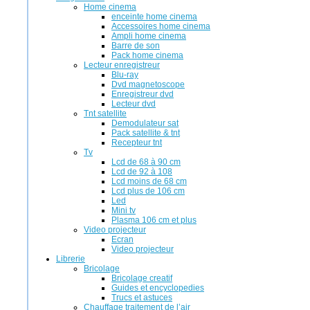
Home cinema
enceinte home cinema
Accessoires home cinema
Ampli home cinema
Barre de son
Pack home cinema
Lecteur enregistreur
Blu-ray
Dvd magnetoscope
Enregistreur dvd
Lecteur dvd
Tnt satellite
Demodulateur sat
Pack satellite & tnt
Recepteur tnt
Tv
Lcd de 68 à 90 cm
Lcd de 92 à 108
Lcd moins de 68 cm
Lcd plus de 106 cm
Led
Mini tv
Plasma 106 cm et plus
Video projecteur
Ecran
Video projecteur
Librerie
Bricolage
Bricolage creatif
Guides et encyclopedies
Trucs et astuces
Chauffage traitement de l’air