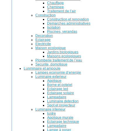
Chauffage
Cheminee
Traitement de l’air
Construction
Construction et renovation
Demarches administratives
Isolation
Piscines, verandas
Decoration
Eclairage
Electricite
Maison ecologique
Jardins biologiques
Maisons ecologiques
Plomberie traitement de l’eau
Securite, domotique
Lunminaire et ampoule
Lampes economie d’energie
Luminaire exterieur
Applique
Borne et potelet
Eclairage led
Eclairage solaire
Lampadaire
Luminaire detection
Spot et projecteur
Luminaire interieur
lustre
Applique murale
Eclairage technique
Lampadaire
Lampe à poser